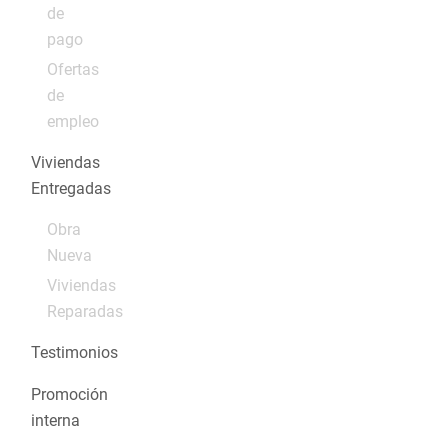
de
pago
Ofertas
de
empleo
Viviendas
Entregadas
Obra
Nueva
Viviendas
Reparadas
Testimonios
Promoción
interna