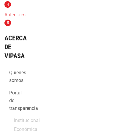
4
Anteriores
5
ACERCA
DE
VIPASA
Quiénes
somos
Portal
de
transparencia
Institucional
Económica