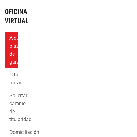
OFICINA
VIRTUAL
Alquilar
plaza
de
garaje
Cita
previa
Solicitar
cambio
de
titularidad
Domiciliación