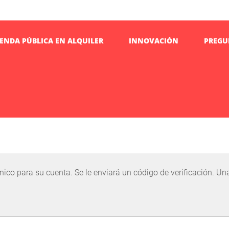
IENDA PÚBLICA EN ALQUILER
INNOVACIÓN
PREGU
rónico para su cuenta. Se le enviará un código de verificación. U