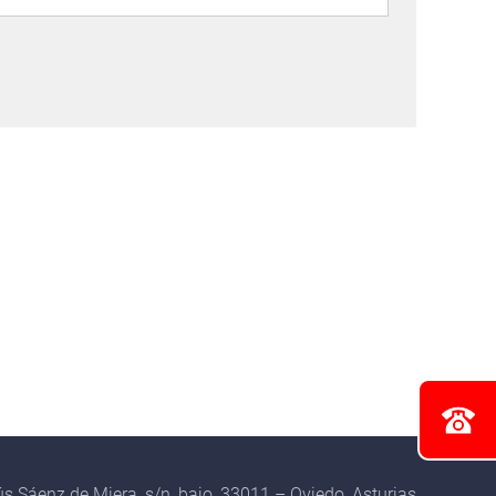
s Sáenz de Miera, s/n, bajo, 33011 – Oviedo, Asturias