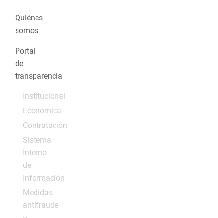
Quiénes
somos
Portal
de
transparencia
Institucional
Económica
Contratación
Sistema
Interno
de
Información
Medidas
antifraude