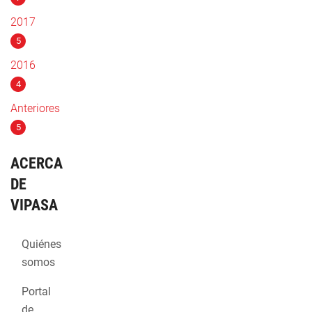
2017
5
2016
4
Anteriores
5
ACERCA
DE
VIPASA
Quiénes
somos
Portal
de