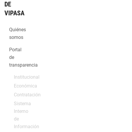
DE
VIPASA
Quiénes
somos
Portal
de
transparencia
Institucional
Económica
Contratación
Sistema
Interno
de
Información