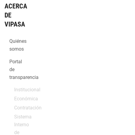
ACERCA
DE
VIPASA
Quiénes
somos
Portal
de
transparencia
Institucional
Económica
Contratación
Sistema
Interno
de