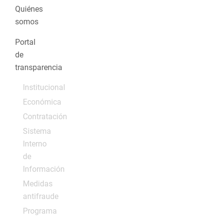
Quiénes
somos
Portal
de
transparencia
Institucional
Económica
Contratación
Sistema
Interno
de
Información
Medidas
antifraude
Programa