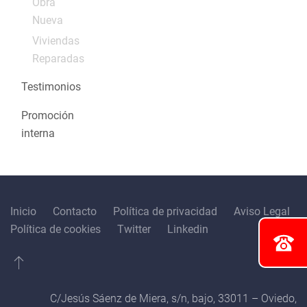
Obra
Nueva
Viviendas
Reparadas
Testimonios
Promoción
interna
Inicio
Contacto
Política de privacidad
Aviso Legal
Política de cookies
Twitter
Linkedin
C/Jesús Sáenz de Miera, s/n, bajo, 33011 – Oviedo,