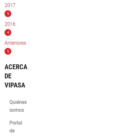
2017
5
2016
4
Anteriores
5
ACERCA
DE
VIPASA
Quiénes
somos
Portal
de