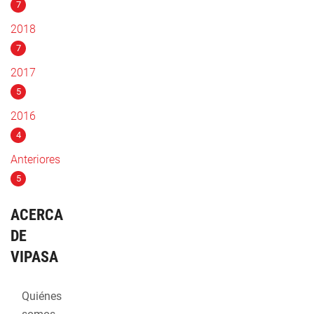
7
2018
7
2017
5
2016
4
Anteriores
5
ACERCA
DE
VIPASA
Quiénes