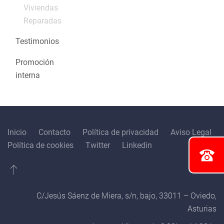
Viviendas
Reparadas
Testimonios
Promoción
interna
Inicio
Contacto
Política de privacidad
Aviso Legal
Política de cookies
Twitter
Linkedin
C/Jesús Sáenz de Miera, s/n, bajo, 33011 – Oviedo,
Asturias