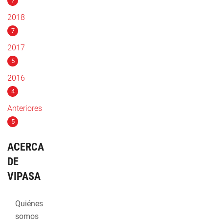
7
2018
7
2017
5
2016
4
Anteriores
5
ACERCA
DE
VIPASA
Quiénes
somos