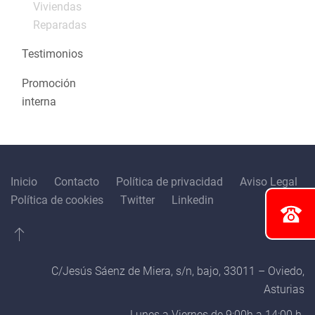
Viviendas
Reparadas
Testimonios
Promoción
interna
Inicio
Contacto
Política de privacidad
Aviso Legal
Política de cookies
Twitter
Linkedin
C/Jesús Sáenz de Miera, s/n, bajo, 33011 – Oviedo,
Asturias
Lunes a Viernes de 9:00h a 14:00 h.