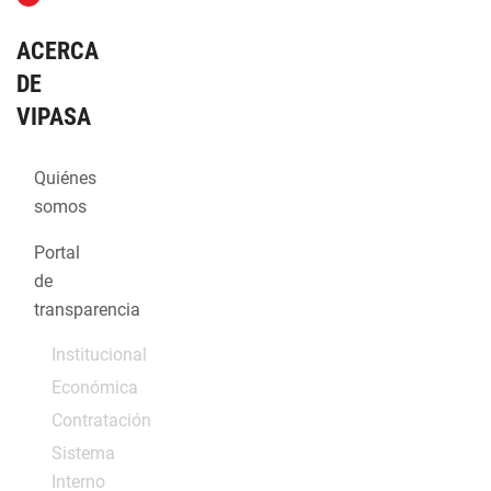
ACERCA
DE
VIPASA
Quiénes
somos
Portal
de
transparencia
Institucional
Económica
Contratación
Sistema
Interno