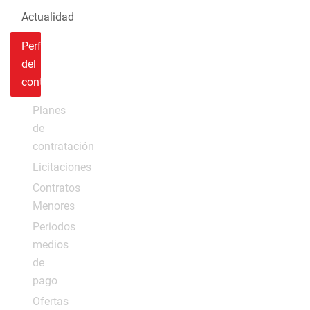
Actualidad
Perfil
del
contratante
Planes
de
contratación
Licitaciones
Contratos
Menores
Periodos
medios
de
pago
Ofertas