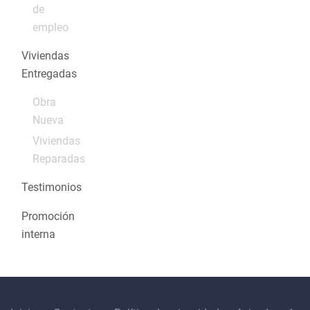
de
empleo
Viviendas
Entregadas
Obra
Nueva
Viviendas
Reparadas
Testimonios
Promoción
interna