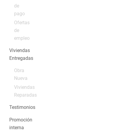
de
pago
Ofertas
de
empleo
Viviendas
Entregadas
Obra
Nueva
Viviendas
Reparadas
Testimonios
Promoción
interna