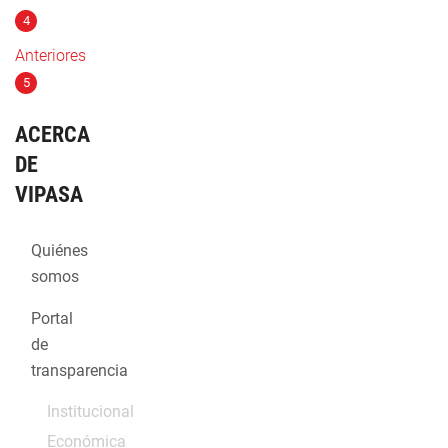
4
Anteriores
5
ACERCA
DE
VIPASA
Quiénes
somos
Portal
de
transparencia
Institucional
Económica