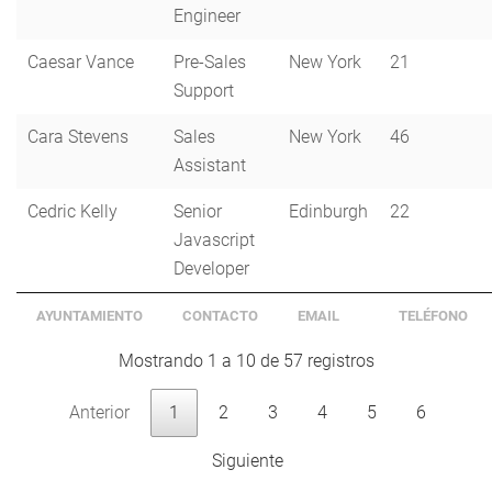
Engineer
Caesar Vance
Pre-Sales
New York
21
Support
Cara Stevens
Sales
New York
46
Assistant
Cedric Kelly
Senior
Edinburgh
22
Javascript
Developer
AYUNTAMIENTO
CONTACTO
EMAIL
TELÉFONO
Mostrando 1 a 10 de 57 registros
Anterior
1
2
3
4
5
6
Siguiente