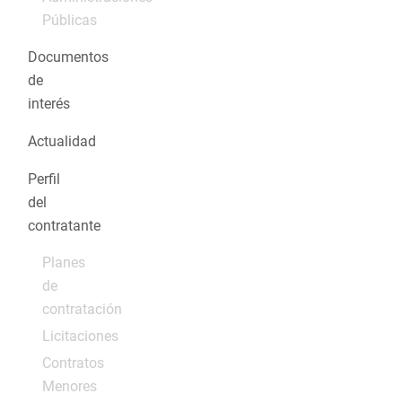
Públicas
Documentos
de
interés
Actualidad
Perfil
del
contratante
Planes
de
contratación
Licitaciones
Contratos
Menores