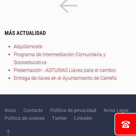
MÁS ACTUALIDAD
Alquilámoste
Programa de Intermediación Comunitaria y
Socioeducativa
Presentación - ASTURIAS Llaves para el cambio
Entrega de llaves en el Ayuntamiento de Carreño
Inicio
Contacto
Política de privacidad
Aviso Legal
Política de cookies
Twitter
Linkedin